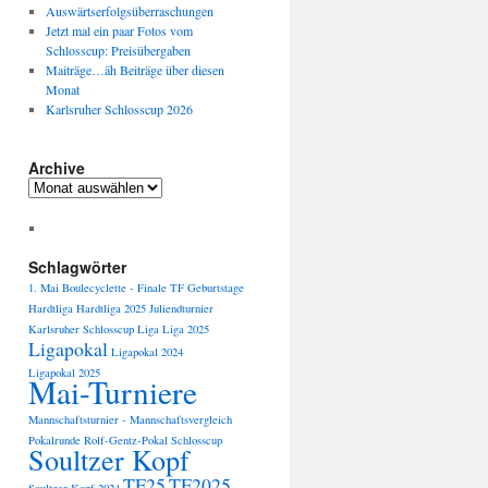
Auswärtserfolgsüberraschungen
Jetzt mal ein paar Fotos vom
Schlosscup: Preisübergaben
Maiträge…äh Beiträge über diesen
Monat
Karlsruher Schlosscup 2026
Archive
Archive
Schlagwörter
1. Mai
Boulecyclette -
Finale TF
Geburtstage
Hardtliga
Hardtliga 2025
Juliendturnier
Karlsruher Schlosscup
Liga
Liga 2025
Ligapokal
Ligapokal 2024
Ligapokal 2025
Mai-Turniere
Mannschaftsturnier -
Mannschaftsvergleich
Pokalrunde
Rolf-Gentz-Pokal
Schlosscup
Soultzer Kopf
TF25
TF2025