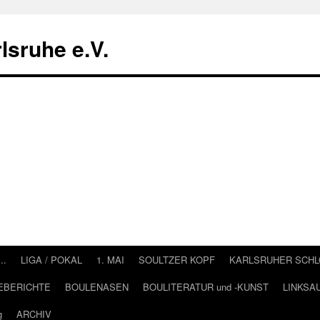
lsruhe e.V.
….
LIGA / POKAL
1. MAI
SOULTZER KOPF
KARLSRUHER SCH
EBERICHTE
BOULENASEN
BOULITERATUR und -KUNST
LINKSA
g
ARCHIV