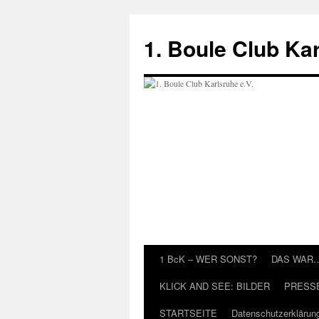
Zum
Inhalt
1. Boule Club Kar
springen
1 BcK – WER SONST?
DAS WAR
KLICK AND SEE: BILDER
PRESS
STARTSEITE
Datenschutzerklärun