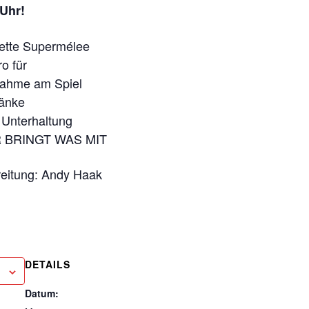
Uhr!
e Supermélee
o für
nahme am Spiel
änke
 Unterhaltung
BRINGT WAS MIT
ereitung: Andy Haak
DETAILS
Datum: