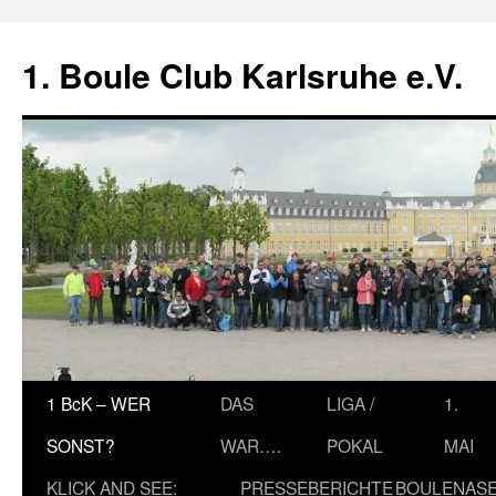
Zum
Inhalt
1. Boule Club Karlsruhe e.V.
springen
1 BcK – WER
DAS
LIGA /
1.
SONST?
WAR….
POKAL
MAI
KLICK AND SEE:
PRESSEBERICHTE
BOULENAS