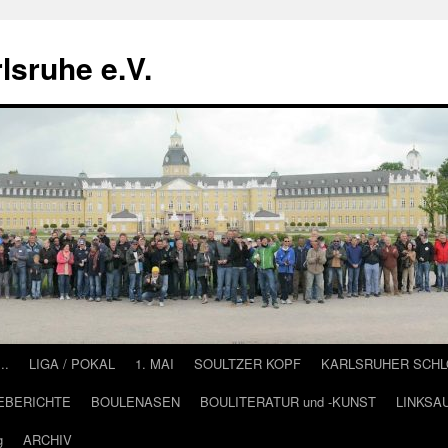
lsruhe e.V.
….
LIGA / POKAL
1. MAI
SOULTZER KOPF
KARLSRUHER SCH
EBERICHTE
BOULENASEN
BOULITERATUR und -KUNST
LINKSA
g
ARCHIV