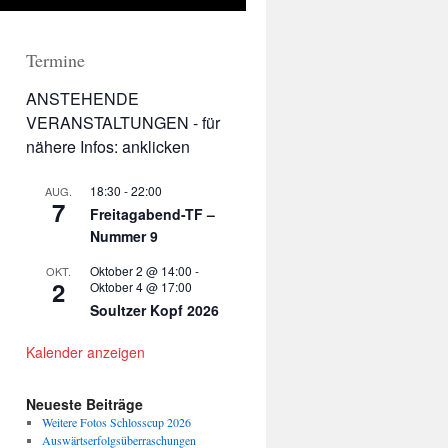
Termine
ANSTEHENDE
VERANSTALTUNGEN - für
nähere Infos: anklicken
18:30
-
22:00
AUG.
7
Freitagabend-TF –
Nummer 9
Oktober 2 @ 14:00
-
OKT.
2
Oktober 4 @ 17:00
Soultzer Kopf 2026
Kalender anzeigen
Neueste Beiträge
Weitere Fotos Schlosscup 2026
Auswärtserfolgsüberraschungen