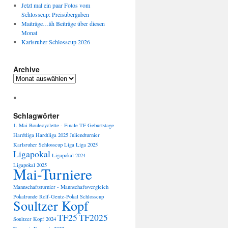
Jetzt mal ein paar Fotos vom
Schlosscup: Preisübergaben
Maiträge…äh Beiträge über diesen
Monat
Karlsruher Schlosscup 2026
Archive
Archive
Schlagwörter
1. Mai
Boulecyclette -
Finale TF
Geburtstage
Hardtliga
Hardtliga 2025
Juliendturnier
Karlsruher Schlosscup
Liga
Liga 2025
Ligapokal
Ligapokal 2024
Ligapokal 2025
Mai-Turniere
Mannschaftsturnier -
Mannschaftsvergleich
Pokalrunde
Rolf-Gentz-Pokal
Schlosscup
Soultzer Kopf
TF25
TF2025
Soultzer Kopf 2024