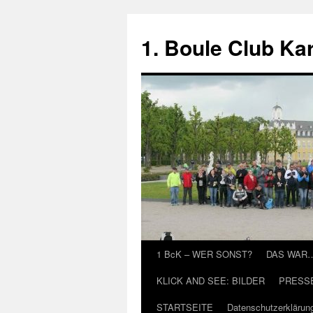
Zum
Inhalt
1. Boule Club Kar
springen
1 BcK – WER SONST?
DAS WAR
KLICK AND SEE: BILDER
PRESS
STARTSEITE
Datenschutzerklärun