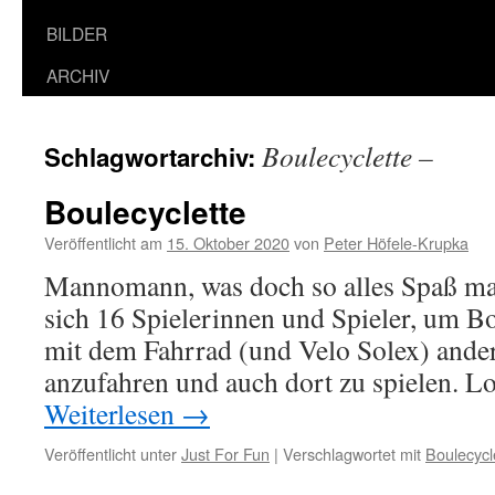
BILDER
ARCHIV
Boulecyclette –
Schlagwortarchiv:
Boulecyclette
Veröffentlicht am
15. Oktober 2020
von
Peter Höfele-Krupka
Mannomann, was doch so alles Spaß mac
sich 16 Spielerinnen und Spieler, um B
mit dem Fahrrad (und Velo Solex) ander
anzufahren und auch dort zu spielen. L
Weiterlesen
→
Veröffentlicht unter
Just For Fun
|
Verschlagwortet mit
Boulecycle