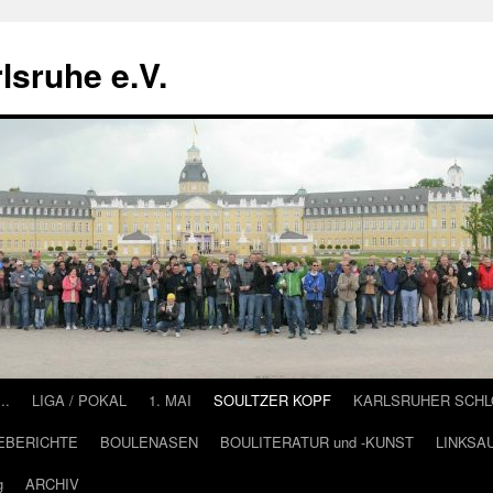
lsruhe e.V.
….
LIGA / POKAL
1. MAI
SOULTZER KOPF
KARLSRUHER SCH
EBERICHTE
BOULENASEN
BOULITERATUR und -KUNST
LINKSA
g
ARCHIV