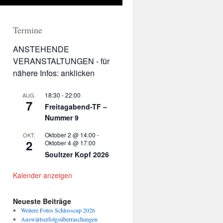
Termine
ANSTEHENDE
VERANSTALTUNGEN - für
nähere Infos: anklicken
18:30
-
22:00
AUG.
7
Freitagabend-TF –
Nummer 9
Oktober 2 @ 14:00
-
OKT.
2
Oktober 4 @ 17:00
Soultzer Kopf 2026
Kalender anzeigen
Neueste Beiträge
Weitere Fotos Schlosscup 2026
Auswärtserfolgsüberraschungen