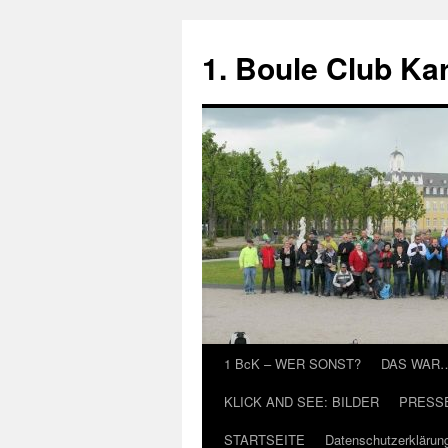
Zum
Inhalt
1. Boule Club Kar
springen
1 BcK – WER SONST?
DAS WAR
KLICK AND SEE: BILDER
PRESS
STARTSEITE
Datenschutzerklärun