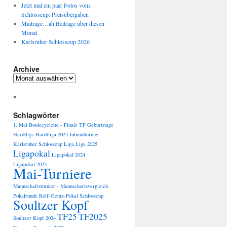
Jetzt mal ein paar Fotos vom
Schlosscup: Preisübergaben
Maiträge…äh Beiträge über diesen
Monat
Karlsruher Schlosscup 2026
Archive
Archive
Schlagwörter
1. Mai
Boulecyclette -
Finale TF
Geburtstage
Hardtliga
Hardtliga 2025
Juliendturnier
Karlsruher Schlosscup
Liga
Liga 2025
Ligapokal
Ligapokal 2024
Ligapokal 2025
Mai-Turniere
Mannschaftsturnier -
Mannschaftsvergleich
Pokalrunde
Rolf-Gentz-Pokal
Schlosscup
Soultzer Kopf
TF25
TF2025
Soultzer Kopf 2024