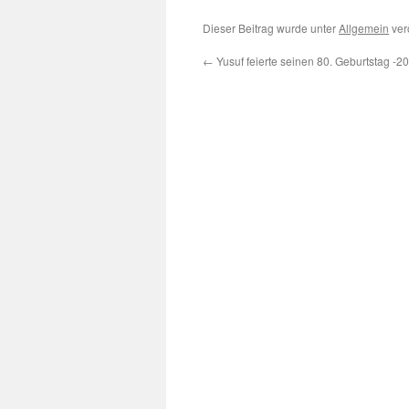
Dieser Beitrag wurde unter
Allgemein
verö
←
Yusuf feierte seinen 80. Geburtstag -2