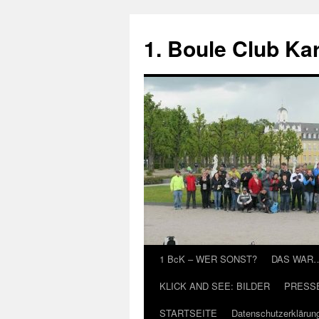
Zum
Inhalt
1. Boule Club Kar
springen
1 BcK – WER SONST?
DAS WAR
KLICK AND SEE: BILDER
PRESS
STARTSEITE
Datenschutzerklärun