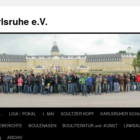
lsruhe e.V.
….
LIGA / POKAL
1. MAI
SOULTZER KOPF
KARLSRUHER SCH
EBERICHTE
BOULENASEN
BOULITERATUR und -KUNST
LINKSA
g
ARCHIV