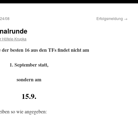
024/08
Erfolgsmeldung
→
nalrunde
r Höfele-Krupka
 der besten 16 aus den TFs findet nicht am
1. September statt,
sondern am
15.9.
eiben so wie angegeben: