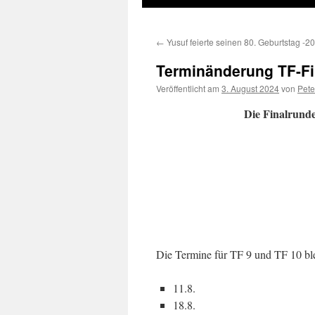
←
Yusuf feierte seinen 80. Geburtstag -2
Terminänderung TF-Fi
Veröffentlicht am
3. August 2024
von
Pete
Die Finalrunde
Die Termine für TF 9 und TF 10 bl
11.8.
18.8.