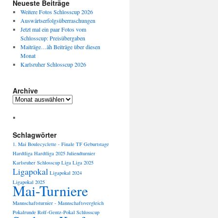
Neueste Beiträge
Weitere Fotos Schlosscup 2026
Auswärtserfolgsüberraschungen
Jetzt mal ein paar Fotos vom
Schlosscup: Preisübergaben
Maiträge…äh Beiträge über diesen
Monat
Karlsruher Schlosscup 2026
Archive
Archive
Schlagwörter
1. Mai
Boulecyclette -
Finale TF
Geburtstage
Hardtliga
Hardtliga 2025
Juliendturnier
Karlsruher Schlosscup
Liga
Liga 2025
Ligapokal
Ligapokal 2024
Ligapokal 2025
Mai-Turniere
Mannschaftsturnier -
Mannschaftsvergleich
Pokalrunde
Rolf-Gentz-Pokal
Schlosscup