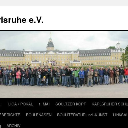
lsruhe e.V.
….
LIGA / POKAL
1. MAI
SOULTZER KOPF
KARLSRUHER SCH
EBERICHTE
BOULENASEN
BOULITERATUR und -KUNST
LINKSA
g
ARCHIV