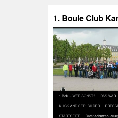
Zum
Inhalt
1. Boule Club Kar
springen
1 BcK – WER SONST?
DAS WAR
KLICK AND SEE: BILDER
PRESS
STARTSEITE
Datenschutzerklärun