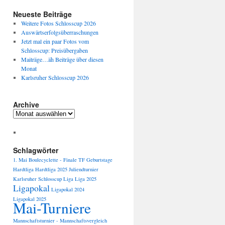
Neueste Beiträge
Weitere Fotos Schlosscup 2026
Auswärtserfolgsüberraschungen
Jetzt mal ein paar Fotos vom
Schlosscup: Preisübergaben
Maiträge…äh Beiträge über diesen
Monat
Karlsruher Schlosscup 2026
Archive
Archive
Schlagwörter
1. Mai
Boulecyclette -
Finale TF
Geburtstage
Hardtliga
Hardtliga 2025
Juliendturnier
Karlsruher Schlosscup
Liga
Liga 2025
Ligapokal
Ligapokal 2024
Ligapokal 2025
Mai-Turniere
Mannschaftsturnier -
Mannschaftsvergleich