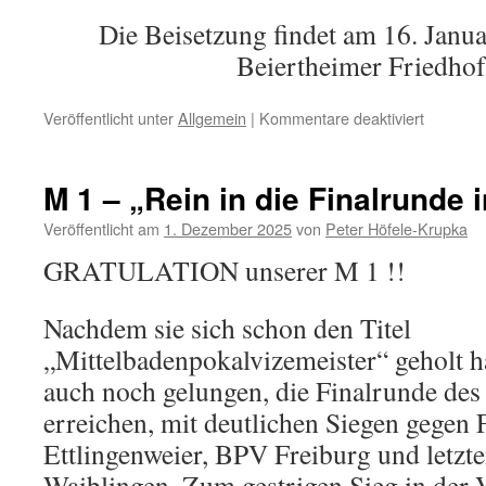
Die Beisetzung findet am 16. Janu
Beiertheimer Friedhof 
für
Veröffentlicht unter
Allgemein
|
Kommentare deaktiviert
Abschie
von
Gottfried
M 1 – „Rein in die Finalrunde i
Hörnle
Veröffentlicht am
1. Dezember 2025
von
Peter Höfele-Krupka
GRATULATION unserer M 1 !!
Nachdem sie sich schon den Titel
„Mittelbadenpokalvizemeister“ geholt h
auch noch gelungen, die Finalrunde de
erreichen, mit deutlichen Siegen gegen
Ettlingenweier, BPV Freiburg und letzt
Waiblingen. Zum gestrigen Sieg in der V