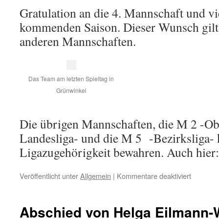
Gratulation an die 4. Mannschaft und vi
kommenden Saison. Dieser Wunsch gilt n
anderen Mannschaften.
Das Team am letzten Spieltag in
Grünwinkel
Die übrigen Mannschaften, die M 2 -Obe
Landesliga- und die M 5 -Bezirksliga- 
Ligazugehörigkeit bewahren. Auch h
für
Veröffentlicht unter
Allgemein
|
Kommentare deaktiviert
Aufstieg
und
Abstieg
Abschied von Helga Eilmann-
dicht