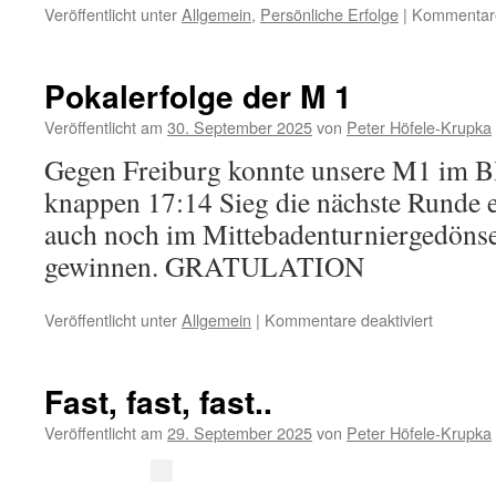
Veröffentlicht unter
Allgemein
,
Persönliche Erfolge
|
Kommentare 
Pokalerfolge der M 1
Veröffentlicht am
30. September 2025
von
Peter Höfele-Krupka
Gegen Freiburg konnte unsere M1 im 
knappen 17:14 Sieg die nächste Runde 
auch noch im Mittebadenturniergedöns
gewinnen. GRATULATION
für
Veröffentlicht unter
Allgemein
|
Kommentare deaktiviert
Pokalerf
der
M
Fast, fast, fast..
1
Veröffentlicht am
29. September 2025
von
Peter Höfele-Krupka