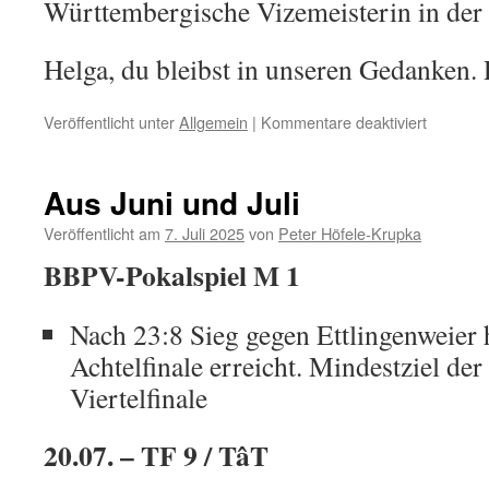
Württembergische Vizemeisterin in der T
Helga, du bleibst in unseren Gedanken. 
für
Veröffentlicht unter
Allgemein
|
Kommentare deaktiviert
Abschie
von
Helga
Aus Juni und Juli
Eilmann-
Weiss
Veröffentlicht am
7. Juli 2025
von
Peter Höfele-Krupka
BBPV-Pokalspiel M 1
Nach 23:8 Sieg gegen Ettlingenweier 
Achtelfinale erreicht. Mindestziel de
Viertelfinale
20.07. – TF 9 / TâT