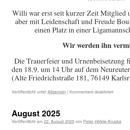
Willi war erst seit kurzer Zeit Mitglied 
aber mit Leidenschaft und Freude Boul
einen Platz in einer Ligamannsch
Wir werden ihn vermi
Die Trauerfeier und Urnenbeisetzung f
den 18.9. um 14 Uhr auf dem Neureuter 
(Alte Friedrichstraße 181, 76149 Karlsr
für
Veröffentlicht unter
Allgemein
|
Kommentare deaktiviert
Wir
trauern
um
August 2025
Veröffentlicht am
22. August 2025
von
Peter Höfele-Krupka