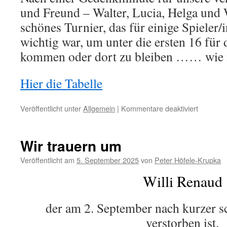
und Freund – Walter, Lucia, Helga und 
schönes Turnier, das für einige Spieler
wichtig war, um unter die ersten 16 für 
kommen oder dort zu bleiben …… wie 
Hier die Tabelle
für
Veröffentlicht unter
Allgemein
|
Kommentare deaktiviert
TF
11
–
Wir trauern um
Doublett
Mixte
Veröffentlicht am
5. September 2025
von
Peter Höfele-Krupka
–
Willi Renaud
07.09.20
der am 2. September nach kurzer s
verstorben ist.