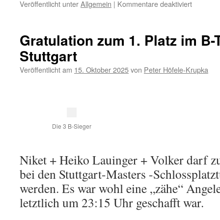
für
Veröffentlicht unter
Allgemein
|
Kommentare deaktiviert
Hasenzüc
2025
(CT)
Gratulation zum 1. Platz im B-T
Stuttgart
Veröffentlicht am
15. Oktober 2025
von
Peter Höfele-Krupka
Die 3 B-Sieger
Niket + Heiko Lauinger + Volker darf z
bei den Stuttgart-Masters -Schlossplatzt
werden. Es war wohl eine „zähe“ Angeleg
letztlich um 23:15 Uhr geschafft war.