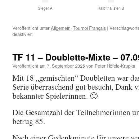
Sieger A
Halbfinalisten B
Veröffentlicht unter
Allgemein
,
Tournoi Français
|
Verschlagworte
für
deaktiviert
TF-
Finale
2025
TF 11 – Doublette-Mixte – 07.
Veröffentlicht am
7. September 2025
von
Peter Höfele-Krupka
Mit 18 „gemischten“ Doubletten war das 
Serie überraschend gut besucht, Dank vi
bekannter Spielerinnen. 🙂
Die Gesamtzahl der Teilnehmerinnen u
betrug 85.
Nach einer Gedenkminute für unsere ve