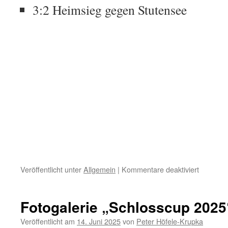
3:2 Heimsieg gegen Stutensee
für
Veröffentlicht unter
Allgemein
|
Kommentare deaktiviert
Aus
Juni
und
Fotogalerie „Schlosscup 2025
Juli
Veröffentlicht am
14. Juni 2025
von
Peter Höfele-Krupka