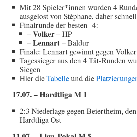
Mit 28 Spieler*innen wurden 4 Runden
ausgelost von Stèphane, daher schnell
Finalrunde der besten 4:
Volker
–
– HP
Lennart
–
– Baldur
Finale: Lennart gewinnt gegen Volker
Tagessieger aus den 4 Tât-Runden 
Siegen
Hier die
Tabelle
und die
Platzierunge
17.07. – Hardtliga M 1
2:3 Niederlage gegen Beiertheim, den 
Hardtliga Ost
11.07. – Liga-Pokal M 5