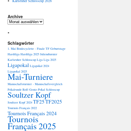
Karlsruher Schlosscup 2026
Archive
Archive
Schlagwörter
1. Mai
Boulecyclette -
Finale TF
Geburtstage
Hardtliga
Hardtliga 2025
Juliendturnier
Karlsruher Schlosscup
Liga
Liga 2025
Ligapokal
Ligapokal 2024
Ligapokal 2025
Mai-Turniere
Mannschaftsturnier -
Mannschaftsvergleich
Pokalrunde
Rolf-Gentz-Pokal
Schlosscup
Soultzer Kopf
TF25
TF2025
Soultzer Kopf 2024
Tournois Français 2022
Tournois Français 2024
Tournois
Français 2025