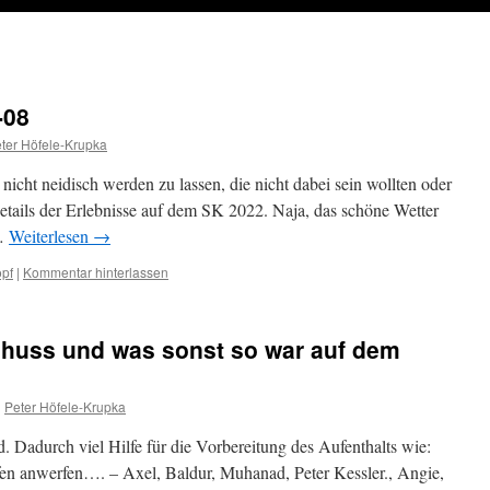
-08
ter Höfele-Krupka
icht neidisch werden zu lassen, die nicht dabei sein wollten oder
Details der Erlebnisse auf dem SK 2022. Naja, das schöne Wetter
 …
Weiterlesen
→
opf
|
Kommentar hinterlassen
chuss und was sonst so war auf dem
n
Peter Höfele-Krupka
. Dadurch viel Hilfe für die Vorbereitung des Aufenthalts wie:
fen anwerfen…. – Axel, Baldur, Muhanad, Peter Kessler., Angie,