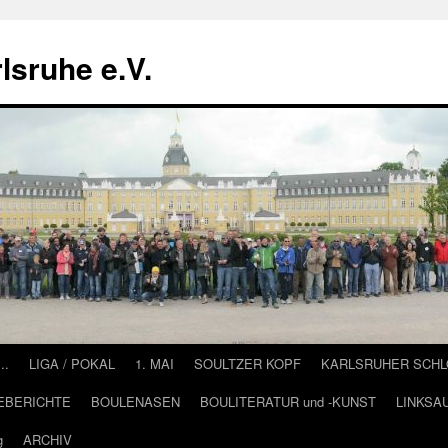
lsruhe e.V.
….
LIGA / POKAL
1. MAI
SOULTZER KOPF
KARLSRUHER SCH
EBERICHTE
BOULENASEN
BOULITERATUR und -KUNST
LINKSA
g
ARCHIV