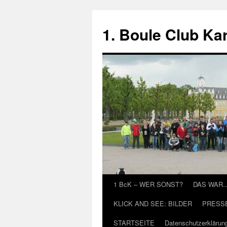
Zum
Inhalt
1. Boule Club Kar
springen
1 BcK – WER SONST?
DAS WAR
KLICK AND SEE: BILDER
PRESS
STARTSEITE
Datenschutzerklärun